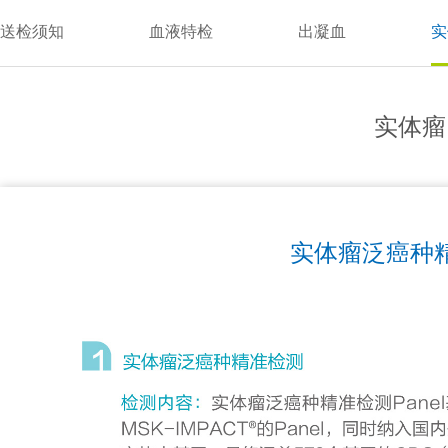
送检须知
血液特检
出凝血
实
实体瘤
实体瘤泛癌种