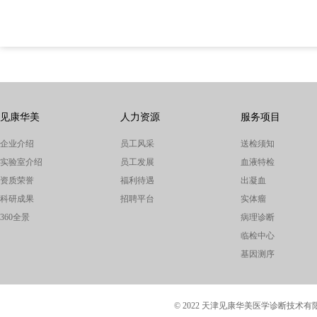
见康华美
人力资源
服务项目
企业介绍
员工风采
送检须知
实验室介绍
员工发展
血液特检
资质荣誉
福利待遇
出凝血
科研成果
招聘平台
实体瘤
360全景
病理诊断
临检中心
基因测序
© 2022 天津见康华美医学诊断技术有