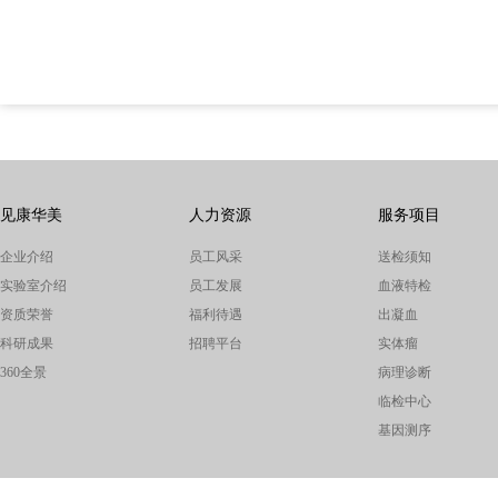
见康华美
人力资源
服务项目
企业介绍
员工风采
送检须知
实验室介绍
员工发展
血液特检
资质荣誉
福利待遇
出凝血
科研成果
招聘平台
实体瘤
360全景
病理诊断
临检中心
基因测序