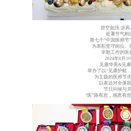
碧空如洗 凉风
处暑节气刚
第七个“中国医师节
为表彰坚守岗位、
辛勤工作的医
2024年8月1
见康华美&见
举办了以“见康护航，
为主题的医师节
以表达对全体
节日问候与
“医”路有您，感恩有