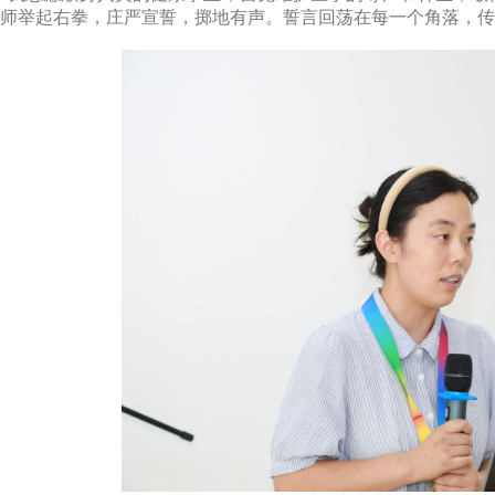
师举起右拳，庄严宣誓，掷地有声。誓言回荡在每一个角落，传