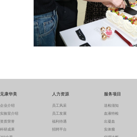
见康华美
人力资源
服务项目
企业介绍
员工风采
送检须知
实验室介绍
员工发展
血液特检
资质荣誉
福利待遇
出凝血
科研成果
招聘平台
实体瘤