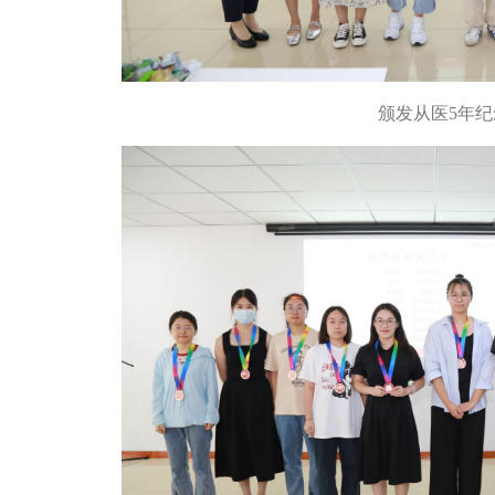
颁发从医5年纪